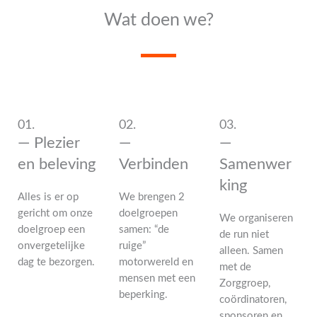
Wat doen we?
01.
02.
03.
— Plezier
—
—
en beleving
Verbinden
Samenwer
king
Alles is er op
We brengen 2
gericht om onze
doelgroepen
We organiseren
doelgroep een
samen: “de
de run niet
onvergetelijke
ruige”
alleen. Samen
dag te bezorgen.
motorwereld en
met de
mensen met een
Zorggroep,
beperking.
coördinatoren,
sponsoren en