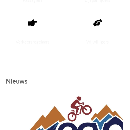
Passagiers
Zijspanrijders
120+
100+
Verkeersregelaars
Vrijwilligers
Nieuws