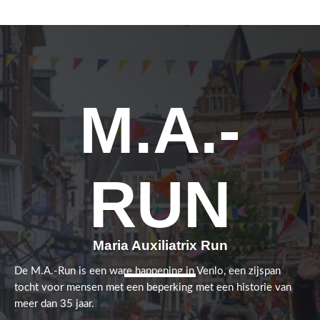
viert. De leerlingen zorgen zelf voor de sponsoring van hun tocht. Iedere deelnemer
gaat namelijk op zoek naar sponsoren om 21 keer € 21,- in te zamelen. Help jij mee?
Met jouw bijdrage steun je niet alleen deze sportieve prestatie, maar ook de M.A.-
Run. Ben je benieuwd naar de Big Climb of wil je weten hoe je kunt sponsoren? Kijk
dan snel op de website van de Big Climb. Wij wensen alle deelnemers heel veel
succes, doorzettingsvermogen en vooral plezier bij deze geweldige uitdaging! 💪🍀🚴‍♂️
M.A.-
RUN
Maria Auxiliatrix Run
De M.A.-Run is een ware happening in Venlo, een zijspan
tocht voor mensen met een beperking met een historie van
meer dan 35 jaar.