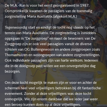
De M.A.-Run is voor het eerst georganiseerd in 1987.
Oorspronkelijk kwamen de passagiers van de toenmalig
zorginstelling Maria Auxiliatrix.(afgekort M.A.)
Tegenwoordig start en eindigt de tocht nog steeds op het
terrein van Maria Auxiliatrix. De zorginstelling is inmiddels
opgegaan in “De zorggroep” en naast de bewoners van De
Zorggroep zijn er ook veel passagiers vanuit de diverse
scholen van OG Buitengewoon en andere zorggroepen zoals
Thomashuizen en woongroepen van andere zorginstellingen.
Ook individuele passagiers zijn van harte welkom. Iedereen
die in de doelgroep past willen we een onvergetelijke dag
bezorgen.
Om deze tocht mogelijk te maken zijn er voor en achter de
schermen heel veel vrijwilligers betrokken bij dit fantastische
evenement. Zonder al deze vrijwilligers was deze tocht
onmogelijk. We zijn enorm dankbaar dat we ieder jaar weer
een beroep kunnen doen op al deze vrijwilligers.