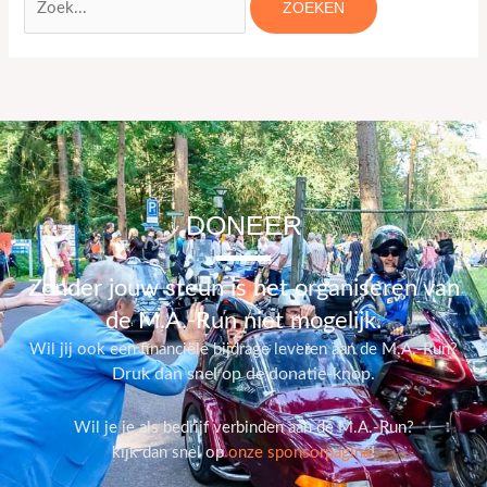
DONEER
Zonder jouw steun is het organiseren van
de M.A.-Run niet mogelijk.
Wil jij ook een financiële bijdrage leveren aan de M.A.-Run?
Druk dan snel op de donatie-knop.
Wil je je als bedrijf verbinden aan de M.A.-Run?
kijk dan snel op
onze sponsorpagina
!