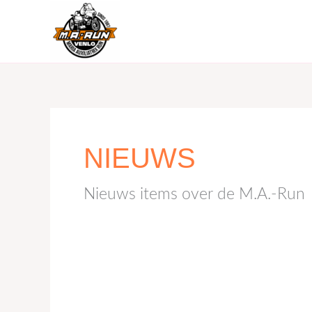
naar
de
inhoud
NIEUWS
Nieuws items over de M.A.-Run
M.A.-