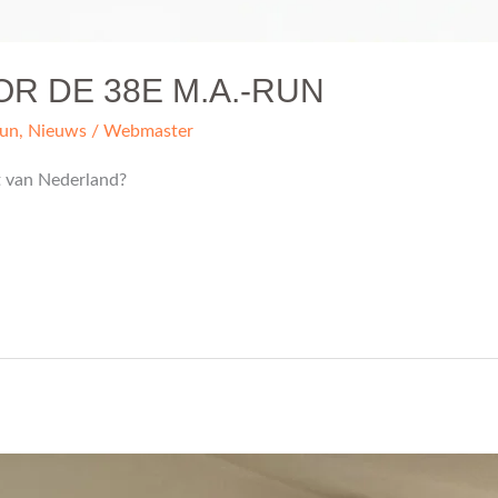
OR DE 38E M.A.-RUN
Run
,
Nieuws
/
Webmaster
ht van Nederland?