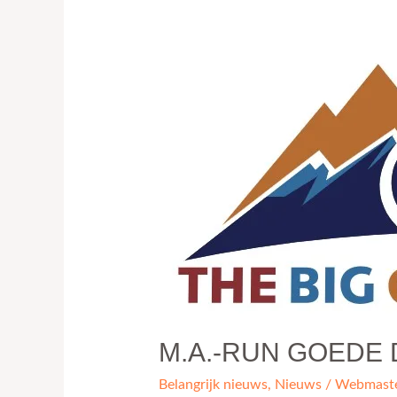
Run
goede
doel
van
de
“Big
Climb
2026”!
M.A.-RUN GOEDE D
Belangrijk nieuws
,
Nieuws
/
Webmast