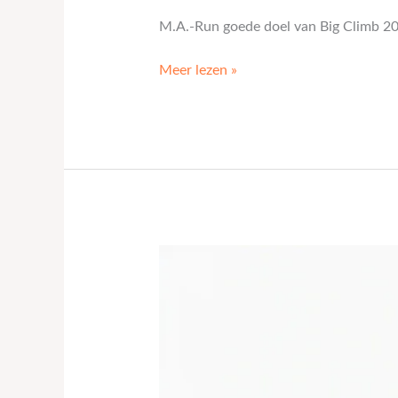
M.A.-Run goede doel van Big Climb 2
Meer lezen »
Schrijf
je
in
voor
de
38e
M.A.-