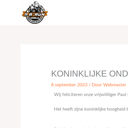
naar
de
inhoud
KONINKLIJKE OND
8 september 2023
/ Door
Webmaster
Wij feliciteren onze vrijwiilliger Pau
Het heeft zijne koninklijke hooghei