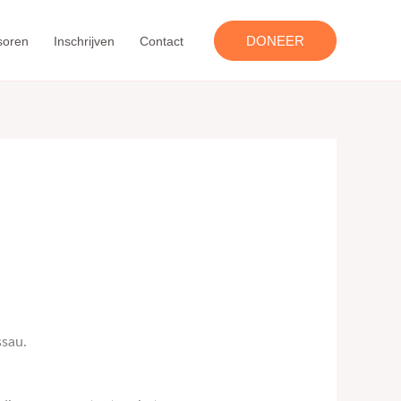
DONEER
soren
Inschrijven
Contact
ssau.