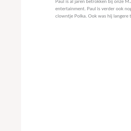
Paul is al jaren betrokken bij onze M
entertainment. Paul is verder ook nog
clowntje Polka. Ook was hij langere 